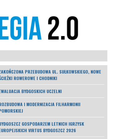
ZAKOŃCZONA PRZEBUDOWA UL. SUŁKOWSKIEGO, NOWE
ŚCIEŻKI ROWEROWE I CHODNIKI
EWALUACJA BYDGOSKICH UCZELNI
ROZBUDOWA I MODERNIZACJA FILHARMONII
POMORSKIEJ
BYDGOSZCZ GOSPODARZEM LETNICH IGRZYSK
EUROPEJSKICH VIRTUS BYDGOSZCZ 2026