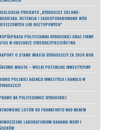
REALIZACJA PROJEKTU „BYDGOSZCZ ZIELONO-
NIEBIESKA. RETENCJA I ZAGOSPODAROWANIE WÓD
DESZCZOWYCH LUB ROZTOPOWYCH”
WSPÓŁPRACA POLITECHNIKI BYDGOSKIEJ ORAZ FIRMY
ATOS W OBSZARZE CYBERBEZPIECZEŃSTWA
RAPORT O STANIE MIASTA BYDGOSZCZY ZA 2024 ROK
ŚREDNIE MIASTA – WIELKI POTENCJAŁ INWESTYCYJNY
BIURO POLSKIEJ AGENCJI INWESTYCJI I HANDLU W
BYDGOSZCZY
PRAWO NA POLITECHNICE BYDGOSKIEJ
WZNOWIENIE LOTÓW DO FRANKFURTU NAD MENEM
NOWOCZESNE LABORATORIUM BADANIA WODY I
ŚCIEKÓW