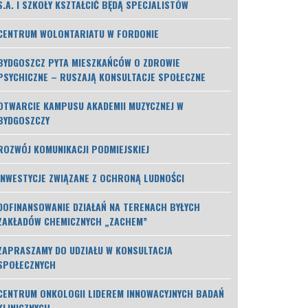
S.A. I SZKOŁY KSZTAŁCIĆ BĘDĄ SPECJALISTÓW
CENTRUM WOLONTARIATU W FORDONIE
BYDGOSZCZ PYTA MIESZKAŃCÓW O ZDROWIE
PSYCHICZNE – RUSZAJĄ KONSULTACJE SPOŁECZNE
OTWARCIE KAMPUSU AKADEMII MUZYCZNEJ W
BYDGOSZCZY
ROZWÓJ KOMUNIKACJI PODMIEJSKIEJ
INWESTYCJE ZWIĄZANE Z OCHRONĄ LUDNOŚCI
DOFINANSOWANIE DZIAŁAŃ NA TERENACH BYŁYCH
ZAKŁADÓW CHEMICZNYCH „ZACHEM”
ZAPRASZAMY DO UDZIAŁU W KONSULTACJA
SPOŁECZNYCH
CENTRUM ONKOLOGII LIDEREM INNOWACYJNYCH BADAŃ
KLINICZNYCH