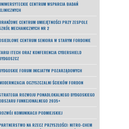
UNIWERSYTECKIE CENTRUM WSPARCIA BADAŃ
KLINICZNYCH
BRANŻOWE CENTRUM UMIEJĘTNOŚCI PRZY ZESPOLE
SZKÓŁ MECHANICZNYCH NR 2
OSIEDLOWE CENTRUM SENIORA W STARYM FORDONIE
TARGI ITECH ORAZ KONFERENCJA CYBERSHIELD
BYDGOSZCZ
BYDGOSKIE FORUM INICJATYW POZARZĄDOWYCH
MODERNIZACJA OCZYSZCZALNI ŚCIEKÓW FORDON
STRATEGIA ROZWOJU PONADLOKALNEGO BYDGOSKIEGO
OBSZARU FUNKCJONALNEGO 2035+
ROZWÓJ KOMUNIKACJI PODMIEJSKIEJ
PARTNERSTWO NA RZECZ PRZYSZŁOŚCI: NITRO-CHEM