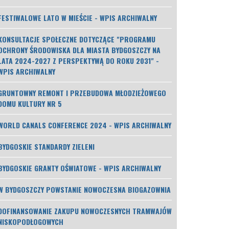
FESTIWALOWE LATO W MIEŚCIE - WPIS ARCHIWALNY
KONSULTACJE SPOŁECZNE DOTYCZĄCE "PROGRAMU
OCHRONY ŚRODOWISKA DLA MIASTA BYDGOSZCZY NA
LATA 2024-2027 Z PERSPEKTYWĄ DO ROKU 2031" -
WPIS ARCHIWALNY
GRUNTOWNY REMONT I PRZEBUDOWA MŁODZIEŻOWEGO
DOMU KULTURY NR 5
WORLD CANALS CONFERENCE 2024 - WPIS ARCHIWALNY
BYDGOSKIE STANDARDY ZIELENI
BYDGOSKIE GRANTY OŚWIATOWE - WPIS ARCHIWALNY
W BYDGOSZCZY POWSTANIE NOWOCZESNA BIOGAZOWNIA
DOFINANSOWANIE ZAKUPU NOWOCZESNYCH TRAMWAJÓW
NISKOPODŁOGOWYCH