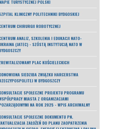
MAPIE TURYSTYCZNEJ POLSKI
SZPITAL KLINICZNY POLITECHNIKI BYDGOSKIEJ
CENTRUM CHIRURGII ROBOTYCZNEJ
CENTRUM ANALIZ, SZKOLENIA I EDUKACJI NATO-
UKRAINA (JATEC) - SZÓSTĄ INSTYTUCJĄ NATO W
BYDGOSZCZY
ZREWITALIZOWANY PLAC KOŚCIELECKICH
ODNOWIONA SIEDZIBA ZWIĄZKU HARCERSTWA
RZECZYPOSPOLITEJ W BYDGOSZCZY
KONSULTACJE SPOŁECZNE PROJEKTU PROGRAMU
WSPÓŁPRACY MIASTA Z ORGANIZACJAMI
POZARZĄDOWYMI NA ROK 2025 - WPIS ARCHIWALNY
KONSULTACJE SPOŁECZNE DOKUMENTU PN.
"AKTUALIZACJA ZAŁOŻEŃ DO PLANU ZAOPATRZENIA
BYDGOSZCZY W CIEPŁO, ENERGIĘ ELEKTRYCZNĄ I PALIWA