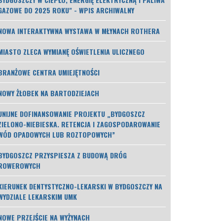
GAZOWE DO 2025 ROKU" - WPIS ARCHIWALNY
NOWA INTERAKTYWNA WYSTAWA W MŁYNACH ROTHERA
MIASTO ZLECA WYMIANĘ OŚWIETLENIA ULICZNEGO
BRANŻOWE CENTRA UMIEJĘTNOŚCI
NOWY ŻŁOBEK NA BARTODZIEJACH
UNIJNE DOFINANSOWANIE PROJEKTU „BYDGOSZCZ
ZIELONO-NIEBIESKA. RETENCJA I ZAGOSPODAROWANIE
WÓD OPADOWYCH LUB ROZTOPOWYCH”
BYDGOSZCZ PRZYSPIESZA Z BUDOWĄ DRÓG
ROWEROWYCH
KIERUNEK DENTYSTYCZNO-LEKARSKI W BYDGOSZCZY NA
WYDZIALE LEKARSKIM UMK
NOWE PRZEJŚCIE NA WYŻYNACH