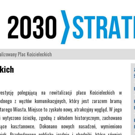
alizowany Plac Kościeleckich
kich
estycję polegającą na rewitalizacji placu Kościeleckich w
ednego z węzłów komunikacyjnych, który jest zarazem bramą
arego Miasta. Miejsce to zyskało nowy, atrakcyjny wygląd. W jego
ci wytyczono ścieżkę, zgodną z układem historycznym, zachowano
ące kasztanowce. Dokonano nowych nasadzeń, wymieniono
ejek. Przebudowano pobliską jezdnię i chodniki, które również