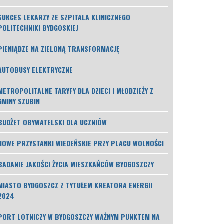
SUKCES LEKARZY ZE SZPITALA KLINICZNEGO
POLITECHNIKI BYDGOSKIEJ
PIENIĄDZE NA ZIELONĄ TRANSFORMACJĘ
AUTOBUSY ELEKTRYCZNE
METROPOLITALNE TARYFY DLA DZIECI I MŁODZIEŻY Z
GMINY SZUBIN
BUDŻET OBYWATELSKI DLA UCZNIÓW
NOWE PRZYSTANKI WIEDEŃSKIE PRZY PLACU WOLNOŚCI
BADANIE JAKOŚCI ŻYCIA MIESZKAŃCÓW BYDGOSZCZY
MIASTO BYDGOSZCZ Z TYTUŁEM KREATORA ENERGII
2024
PORT LOTNICZY W BYDGOSZCZY WAŻNYM PUNKTEM NA