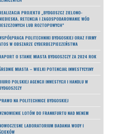
REALIZACJA PROJEKTU „BYDGOSZCZ ZIELONO-
NIEBIESKA. RETENCJA I ZAGOSPODAROWANIE WÓD
DESZCZOWYCH LUB ROZTOPOWYCH”
WSPÓŁPRACA POLITECHNIKI BYDGOSKIEJ ORAZ FIRMY
ATOS W OBSZARZE CYBERBEZPIECZEŃSTWA
RAPORT O STANIE MIASTA BYDGOSZCZY ZA 2024 ROK
ŚREDNIE MIASTA – WIELKI POTENCJAŁ INWESTYCYJNY
BIURO POLSKIEJ AGENCJI INWESTYCJI I HANDLU W
BYDGOSZCZY
PRAWO NA POLITECHNICE BYDGOSKIEJ
WZNOWIENIE LOTÓW DO FRANKFURTU NAD MENEM
NOWOCZESNE LABORATORIUM BADANIA WODY I
ŚCIEKÓW