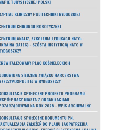
MAPIE TURYSTYCZNEJ POLSKI
SZPITAL KLINICZNY POLITECHNIKI BYDGOSKIEJ
CENTRUM CHIRURGII ROBOTYCZNEJ
CENTRUM ANALIZ, SZKOLENIA I EDUKACJI NATO-
UKRAINA (JATEC) - SZÓSTĄ INSTYTUCJĄ NATO W
BYDGOSZCZY
ZREWITALIZOWANY PLAC KOŚCIELECKICH
ODNOWIONA SIEDZIBA ZWIĄZKU HARCERSTWA
RZECZYPOSPOLITEJ W BYDGOSZCZY
KONSULTACJE SPOŁECZNE PROJEKTU PROGRAMU
WSPÓŁPRACY MIASTA Z ORGANIZACJAMI
POZARZĄDOWYMI NA ROK 2025 - WPIS ARCHIWALNY
KONSULTACJE SPOŁECZNE DOKUMENTU PN.
"AKTUALIZACJA ZAŁOŻEŃ DO PLANU ZAOPATRZENIA
BYDGOSZCZY W CIEPŁO, ENERGIĘ ELEKTRYCZNĄ I PALIWA