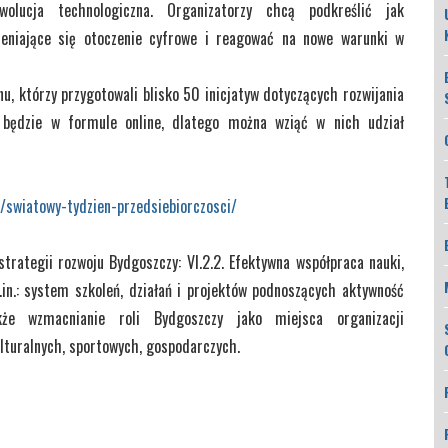
lucja technologiczna. Organizatorzy chcą podkreślić jak
ieniające się otoczenie cyfrowe i reagować na nowe warunki w
nu, którzy przygotowali blisko 50 inicjatyw dotyczących rozwijania
 będzie w formule online, dlatego można wziąć w nich udział
i/swiatowy-tydzien-przedsiebiorczosci/
strategii rozwoju Bydgoszczy: VI.2.2. Efektywna współpraca nauki,
in.: system szkoleń, działań i projektów podnoszących aktywność
że wzmacnianie roli Bydgoszczy jako miejsca organizacji
lturalnych, sportowych, gospodarczych.