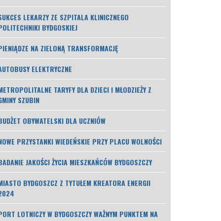
SUKCES LEKARZY ZE SZPITALA KLINICZNEGO
POLITECHNIKI BYDGOSKIEJ
PIENIĄDZE NA ZIELONĄ TRANSFORMACJĘ
AUTOBUSY ELEKTRYCZNE
METROPOLITALNE TARYFY DLA DZIECI I MŁODZIEŻY Z
GMINY SZUBIN
BUDŻET OBYWATELSKI DLA UCZNIÓW
NOWE PRZYSTANKI WIEDEŃSKIE PRZY PLACU WOLNOŚCI
BADANIE JAKOŚCI ŻYCIA MIESZKAŃCÓW BYDGOSZCZY
MIASTO BYDGOSZCZ Z TYTUŁEM KREATORA ENERGII
2024
PORT LOTNICZY W BYDGOSZCZY WAŻNYM PUNKTEM NA