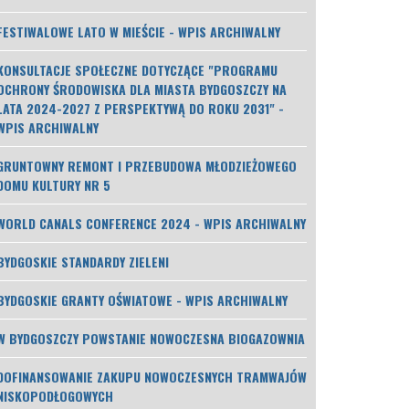
FESTIWALOWE LATO W MIEŚCIE - WPIS ARCHIWALNY
KONSULTACJE SPOŁECZNE DOTYCZĄCE "PROGRAMU
OCHRONY ŚRODOWISKA DLA MIASTA BYDGOSZCZY NA
LATA 2024-2027 Z PERSPEKTYWĄ DO ROKU 2031" -
WPIS ARCHIWALNY
GRUNTOWNY REMONT I PRZEBUDOWA MŁODZIEŻOWEGO
DOMU KULTURY NR 5
WORLD CANALS CONFERENCE 2024 - WPIS ARCHIWALNY
BYDGOSKIE STANDARDY ZIELENI
BYDGOSKIE GRANTY OŚWIATOWE - WPIS ARCHIWALNY
W BYDGOSZCZY POWSTANIE NOWOCZESNA BIOGAZOWNIA
DOFINANSOWANIE ZAKUPU NOWOCZESNYCH TRAMWAJÓW
NISKOPODŁOGOWYCH