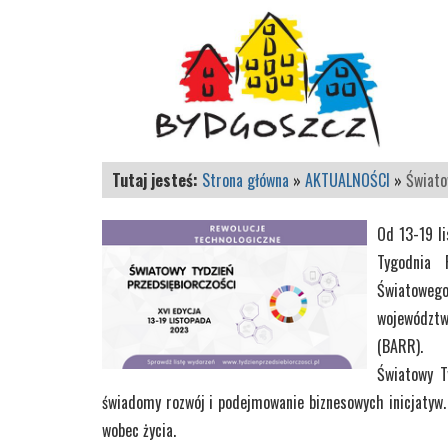
Tutaj jesteś:
Strona główna
»
AKTUALNOŚCI
»
Świato
Od 13-19 l
Tygodnia P
Światowego
województw
(BARR).
Światowy T
świadomy rozwój i podejmowanie biznesowych inicjatyw.
wobec życia.