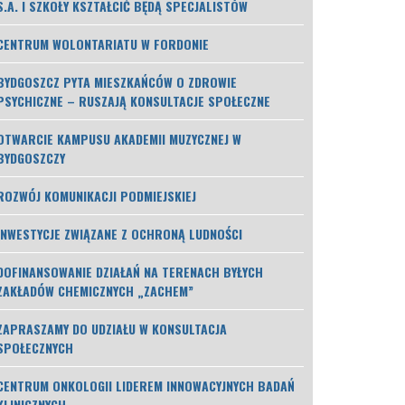
S.A. I SZKOŁY KSZTAŁCIĆ BĘDĄ SPECJALISTÓW
CENTRUM WOLONTARIATU W FORDONIE
BYDGOSZCZ PYTA MIESZKAŃCÓW O ZDROWIE
PSYCHICZNE – RUSZAJĄ KONSULTACJE SPOŁECZNE
OTWARCIE KAMPUSU AKADEMII MUZYCZNEJ W
BYDGOSZCZY
ROZWÓJ KOMUNIKACJI PODMIEJSKIEJ
INWESTYCJE ZWIĄZANE Z OCHRONĄ LUDNOŚCI
DOFINANSOWANIE DZIAŁAŃ NA TERENACH BYŁYCH
ZAKŁADÓW CHEMICZNYCH „ZACHEM”
ZAPRASZAMY DO UDZIAŁU W KONSULTACJA
SPOŁECZNYCH
CENTRUM ONKOLOGII LIDEREM INNOWACYJNYCH BADAŃ
KLINICZNYCH