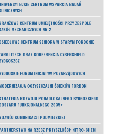
UNIWERSYTECKIE CENTRUM WSPARCIA BADAŃ
KLINICZNYCH
BRANŻOWE CENTRUM UMIEJĘTNOŚCI PRZY ZESPOLE
SZKÓŁ MECHANICZNYCH NR 2
OSIEDLOWE CENTRUM SENIORA W STARYM FORDONIE
TARGI ITECH ORAZ KONFERENCJA CYBERSHIELD
BYDGOSZCZ
BYDGOSKIE FORUM INICJATYW POZARZĄDOWYCH
MODERNIZACJA OCZYSZCZALNI ŚCIEKÓW FORDON
STRATEGIA ROZWOJU PONADLOKALNEGO BYDGOSKIEGO
OBSZARU FUNKCJONALNEGO 2035+
ROZWÓJ KOMUNIKACJI PODMIEJSKIEJ
PARTNERSTWO NA RZECZ PRZYSZŁOŚCI: NITRO-CHEM