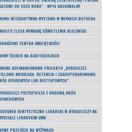
GAZOWE DO 2025 ROKU" - WPIS ARCHIWALNY
NOWA INTERAKTYWNA WYSTAWA W MŁYNACH ROTHERA
MIASTO ZLECA WYMIANĘ OŚWIETLENIA ULICZNEGO
BRANŻOWE CENTRA UMIEJĘTNOŚCI
NOWY ŻŁOBEK NA BARTODZIEJACH
UNIJNE DOFINANSOWANIE PROJEKTU „BYDGOSZCZ
ZIELONO-NIEBIESKA. RETENCJA I ZAGOSPODAROWANIE
WÓD OPADOWYCH LUB ROZTOPOWYCH”
BYDGOSZCZ PRZYSPIESZA Z BUDOWĄ DRÓG
ROWEROWYCH
KIERUNEK DENTYSTYCZNO-LEKARSKI W BYDGOSZCZY NA
WYDZIALE LEKARSKIM UMK
NOWE PRZEJŚCIE NA WYŻYNACH