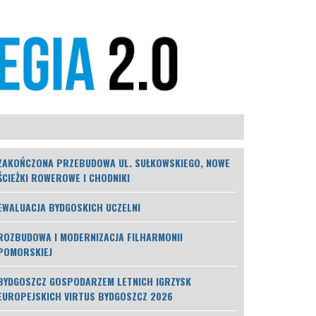
ZAKOŃCZONA PRZEBUDOWA UL. SUŁKOWSKIEGO, NOWE
ŚCIEŻKI ROWEROWE I CHODNIKI
EWALUACJA BYDGOSKICH UCZELNI
ROZBUDOWA I MODERNIZACJA FILHARMONII
POMORSKIEJ
BYDGOSZCZ GOSPODARZEM LETNICH IGRZYSK
EUROPEJSKICH VIRTUS BYDGOSZCZ 2026