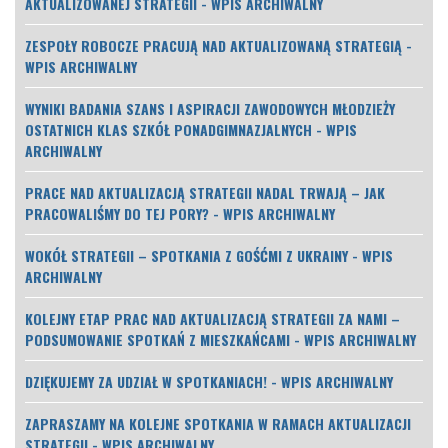
AKTUALIZOWANEJ STRATEGII - WPIS ARCHIWALNY
ZESPOŁY ROBOCZE PRACUJĄ NAD AKTUALIZOWANĄ STRATEGIĄ -
WPIS ARCHIWALNY
WYNIKI BADANIA SZANS I ASPIRACJI ZAWODOWYCH MŁODZIEŻY
OSTATNICH KLAS SZKÓŁ PONADGIMNAZJALNYCH - WPIS
ARCHIWALNY
PRACE NAD AKTUALIZACJĄ STRATEGII NADAL TRWAJĄ – JAK
PRACOWALIŚMY DO TEJ PORY? - WPIS ARCHIWALNY
WOKÓŁ STRATEGII – SPOTKANIA Z GOŚĆMI Z UKRAINY - WPIS
ARCHIWALNY
KOLEJNY ETAP PRAC NAD AKTUALIZACJĄ STRATEGII ZA NAMI –
PODSUMOWANIE SPOTKAŃ Z MIESZKAŃCAMI - WPIS ARCHIWALNY
DZIĘKUJEMY ZA UDZIAŁ W SPOTKANIACH! - WPIS ARCHIWALNY
ZAPRASZAMY NA KOLEJNE SPOTKANIA W RAMACH AKTUALIZACJI
STRATEGII - WPIS ARCHIWALNY