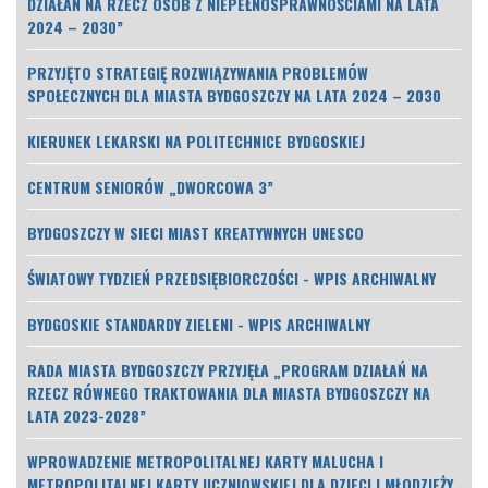
DZIAŁAŃ NA RZECZ OSÓB Z NIEPEŁNOSPRAWNOŚCIAMI NA LATA
2024 – 2030”
PRZYJĘTO STRATEGIĘ ROZWIĄZYWANIA PROBLEMÓW
SPOŁECZNYCH DLA MIASTA BYDGOSZCZY NA LATA 2024 – 2030
KIERUNEK LEKARSKI NA POLITECHNICE BYDGOSKIEJ
CENTRUM SENIORÓW „DWORCOWA 3”
BYDGOSZCZY W SIECI MIAST KREATYWNYCH UNESCO
ŚWIATOWY TYDZIEŃ PRZEDSIĘBIORCZOŚCI - WPIS ARCHIWALNY
BYDGOSKIE STANDARDY ZIELENI - WPIS ARCHIWALNY
RADA MIASTA BYDGOSZCZY PRZYJĘŁA „PROGRAM DZIAŁAŃ NA
RZECZ RÓWNEGO TRAKTOWANIA DLA MIASTA BYDGOSZCZY NA
LATA 2023-2028”
WPROWADZENIE METROPOLITALNEJ KARTY MALUCHA I
METROPOLITALNEJ KARTY UCZNIOWSKIEJ DLA DZIECI I MŁODZIEŻY