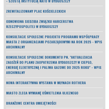
- SZÓSTĄ INSTYTUCJĄ NATO W BYDGOSZCZY
ZREWITALIZOWANY PLAC KOŚCIELECKICH
ODNOWIONA SIEDZIBA ZWIĄZKU HARCERSTWA
RZECZYPOSPOLITEJ W BYDGOSZCZY
KONSULTACJE SPOŁECZNE PROJEKTU PROGRAMU WSPÓŁPRACY
MIASTA Z ORGANIZACJAMI POZARZĄDOWYMI NA ROK 2025 - WPIS
ARCHIWALNY
KONSULTACJE SPOŁECZNE DOKUMENTU PN. "AKTUALIZACJA
ZAŁOŻEŃ DO PLANU ZAOPATRZENIA BYDGOSZCZY W CIEPŁO,
ENERGIĘ ELEKTRYCZNĄ I PALIWA GAZOWE DO 2025 ROKU" - WPIS
ARCHIWALNY
NOWA INTERAKTYWNA WYSTAWA W MŁYNACH ROTHERA
MIASTO ZLECA WYMIANĘ OŚWIETLENIA ULICZNEGO
BRANŻOWE CENTRA UMIEJĘTNOŚCI