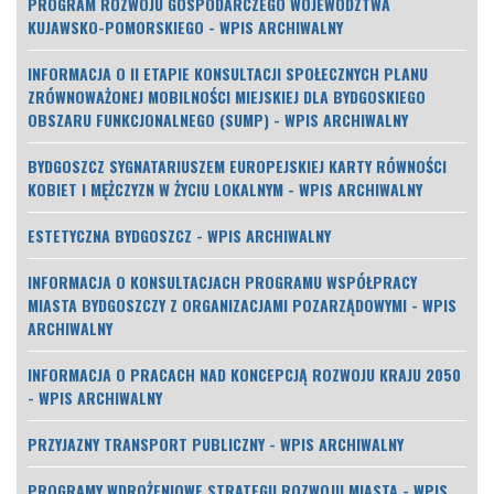
PROGRAM ROZWOJU GOSPODARCZEGO WOJEWÓDZTWA
KUJAWSKO-POMORSKIEGO - WPIS ARCHIWALNY
INFORMACJA O II ETAPIE KONSULTACJI SPOŁECZNYCH PLANU
ZRÓWNOWAŻONEJ MOBILNOŚCI MIEJSKIEJ DLA BYDGOSKIEGO
OBSZARU FUNKCJONALNEGO (SUMP) - WPIS ARCHIWALNY
BYDGOSZCZ SYGNATARIUSZEM EUROPEJSKIEJ KARTY RÓWNOŚCI
KOBIET I MĘŻCZYZN W ŻYCIU LOKALNYM - WPIS ARCHIWALNY
ESTETYCZNA BYDGOSZCZ - WPIS ARCHIWALNY
INFORMACJA O KONSULTACJACH PROGRAMU WSPÓŁPRACY
MIASTA BYDGOSZCZY Z ORGANIZACJAMI POZARZĄDOWYMI - WPIS
ARCHIWALNY
INFORMACJA O PRACACH NAD KONCEPCJĄ ROZWOJU KRAJU 2050
- WPIS ARCHIWALNY
PRZYJAZNY TRANSPORT PUBLICZNY - WPIS ARCHIWALNY
PROGRAMY WDROŻENIOWE STRATEGII ROZWOJU MIASTA - WPIS