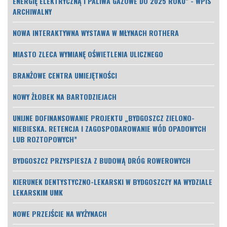
ENERGIĘ ELEKTRYCZNĄ I PALIWA GAZOWE DO 2025 ROKU" - WPIS
ARCHIWALNY
NOWA INTERAKTYWNA WYSTAWA W MŁYNACH ROTHERA
MIASTO ZLECA WYMIANĘ OŚWIETLENIA ULICZNEGO
BRANŻOWE CENTRA UMIEJĘTNOŚCI
NOWY ŻŁOBEK NA BARTODZIEJACH
UNIJNE DOFINANSOWANIE PROJEKTU „BYDGOSZCZ ZIELONO-
NIEBIESKA. RETENCJA I ZAGOSPODAROWANIE WÓD OPADOWYCH
LUB ROZTOPOWYCH”
BYDGOSZCZ PRZYSPIESZA Z BUDOWĄ DRÓG ROWEROWYCH
KIERUNEK DENTYSTYCZNO-LEKARSKI W BYDGOSZCZY NA WYDZIALE
LEKARSKIM UMK
NOWE PRZEJŚCIE NA WYŻYNACH