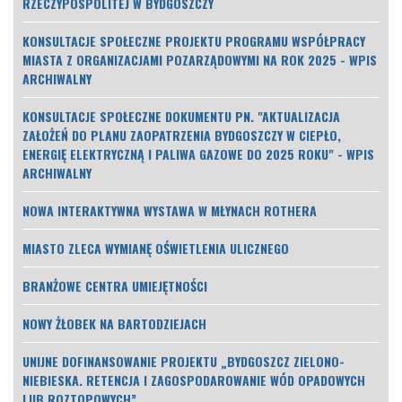
RZECZYPOSPOLITEJ W BYDGOSZCZY
KONSULTACJE SPOŁECZNE PROJEKTU PROGRAMU WSPÓŁPRACY
MIASTA Z ORGANIZACJAMI POZARZĄDOWYMI NA ROK 2025 - WPIS
ARCHIWALNY
KONSULTACJE SPOŁECZNE DOKUMENTU PN. "AKTUALIZACJA
ZAŁOŻEŃ DO PLANU ZAOPATRZENIA BYDGOSZCZY W CIEPŁO,
ENERGIĘ ELEKTRYCZNĄ I PALIWA GAZOWE DO 2025 ROKU" - WPIS
ARCHIWALNY
NOWA INTERAKTYWNA WYSTAWA W MŁYNACH ROTHERA
MIASTO ZLECA WYMIANĘ OŚWIETLENIA ULICZNEGO
BRANŻOWE CENTRA UMIEJĘTNOŚCI
NOWY ŻŁOBEK NA BARTODZIEJACH
UNIJNE DOFINANSOWANIE PROJEKTU „BYDGOSZCZ ZIELONO-
NIEBIESKA. RETENCJA I ZAGOSPODAROWANIE WÓD OPADOWYCH
LUB ROZTOPOWYCH”