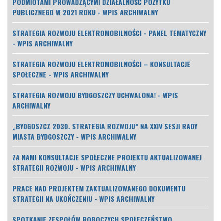
PODMIOTAMI PROWADZĄCYMI DZIAŁALNOŚĆ POŻYTKU
PUBLICZNEGO W 2021 ROKU - WPIS ARCHIWALNY
STRATEGIA ROZWOJU ELEKTROMOBILNOŚCI - PANEL TEMATYCZNY
- WPIS ARCHIWALNY
STRATEGIA ROZWOJU ELEKTROMOBILNOŚCI – KONSULTACJE
SPOŁECZNE - WPIS ARCHIWALNY
STRATEGIA ROZWOJU BYDGOSZCZY UCHWALONA! - WPIS
ARCHIWALNY
„BYDGOSZCZ 2030. STRATEGIA ROZWOJU” NA XXIV SESJI RADY
MIASTA BYDGOSZCZY - WPIS ARCHIWALNY
ZA NAMI KONSULTACJE SPOŁECZNE PROJEKTU AKTUALIZOWANEJ
STRATEGII ROZWOJU - WPIS ARCHIWALNY
PRACE NAD PROJEKTEM ZAKTUALIZOWANEGO DOKUMENTU
STRATEGII NA UKOŃCZENIU - WPIS ARCHIWALNY
SPOTKANIE ZESPOŁÓW ROBOCZYCH SPOŁECZEŃSTWO,