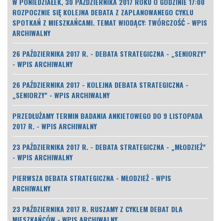
W PONIEDZIAŁEK, 30 PAŹDZIERNIKA 2017 ROKU O GODZINIE 17:00
ROZPOCZNIE SIĘ KOLEJNA DEBATA Z ZAPLANOWANEGO CYKLU
SPOTKAŃ Z MIESZKAŃCAMI. TEMAT WIODĄCY: TWÓRCZOŚĆ - WPIS
ARCHIWALNY
26 PAŹDZIERNIKA 2017 R. - DEBATA STRATEGICZNA - „SENIORZY”
- WPIS ARCHIWALNY
26 PAŹDZIERNIKA 2017 - KOLEJNA DEBATA STRATEGICZNA -
„SENIORZY” - WPIS ARCHIWALNY
PRZEDŁUŻAMY TERMIN BADANIA ANKIETOWEGO DO 9 LISTOPADA
2017 R. - WPIS ARCHIWALNY
23 PAŹDZIERNIKA 2017 R. - DEBATA STRATEGICZNA - „MŁODZIEŻ”
- WPIS ARCHIWALNY
PIERWSZA DEBATA STRATEGICZNA - MŁODZIEŻ - WPIS
ARCHIWALNY
23 PAŹDZIERNIKA 2017 R. RUSZAMY Z CYKLEM DEBAT DLA
MIESZKAŃCÓW - WPIS ARCHIWALNY