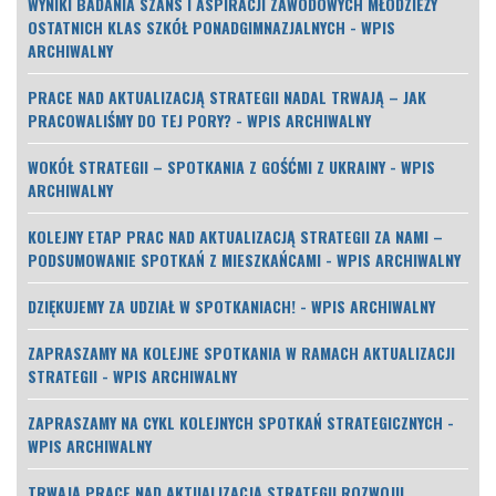
WYNIKI BADANIA SZANS I ASPIRACJI ZAWODOWYCH MŁODZIEŻY
OSTATNICH KLAS SZKÓŁ PONADGIMNAZJALNYCH - WPIS
ARCHIWALNY
PRACE NAD AKTUALIZACJĄ STRATEGII NADAL TRWAJĄ – JAK
PRACOWALIŚMY DO TEJ PORY? - WPIS ARCHIWALNY
WOKÓŁ STRATEGII – SPOTKANIA Z GOŚĆMI Z UKRAINY - WPIS
ARCHIWALNY
KOLEJNY ETAP PRAC NAD AKTUALIZACJĄ STRATEGII ZA NAMI –
PODSUMOWANIE SPOTKAŃ Z MIESZKAŃCAMI - WPIS ARCHIWALNY
DZIĘKUJEMY ZA UDZIAŁ W SPOTKANIACH! - WPIS ARCHIWALNY
ZAPRASZAMY NA KOLEJNE SPOTKANIA W RAMACH AKTUALIZACJI
STRATEGII - WPIS ARCHIWALNY
ZAPRASZAMY NA CYKL KOLEJNYCH SPOTKAŃ STRATEGICZNYCH -
WPIS ARCHIWALNY
TRWAJĄ PRACE NAD AKTUALIZACJĄ STRATEGII ROZWOJU