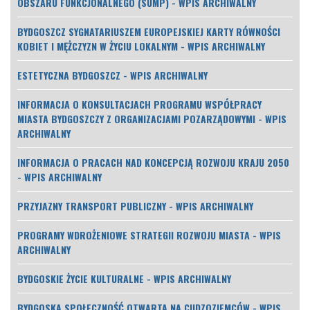
OBSZARU FUNKCJONALNEGO (SUMP) - WPIS ARCHIWALNY
BYDGOSZCZ SYGNATARIUSZEM EUROPEJSKIEJ KARTY RÓWNOŚCI
KOBIET I MĘŻCZYZN W ŻYCIU LOKALNYM - WPIS ARCHIWALNY
ESTETYCZNA BYDGOSZCZ - WPIS ARCHIWALNY
INFORMACJA O KONSULTACJACH PROGRAMU WSPÓŁPRACY
MIASTA BYDGOSZCZY Z ORGANIZACJAMI POZARZĄDOWYMI - WPIS
ARCHIWALNY
INFORMACJA O PRACACH NAD KONCEPCJĄ ROZWOJU KRAJU 2050
- WPIS ARCHIWALNY
PRZYJAZNY TRANSPORT PUBLICZNY - WPIS ARCHIWALNY
PROGRAMY WDROŻENIOWE STRATEGII ROZWOJU MIASTA - WPIS
ARCHIWALNY
BYDGOSKIE ŻYCIE KULTURALNE - WPIS ARCHIWALNY
BYDGOSKA SPOŁECZNOŚĆ OTWARTA NA CUDZOZIEMCÓW - WPIS