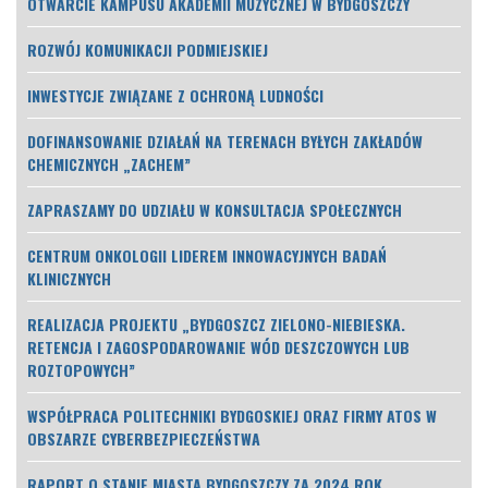
OTWARCIE KAMPUSU AKADEMII MUZYCZNEJ W BYDGOSZCZY
ROZWÓJ KOMUNIKACJI PODMIEJSKIEJ
INWESTYCJE ZWIĄZANE Z OCHRONĄ LUDNOŚCI
DOFINANSOWANIE DZIAŁAŃ NA TERENACH BYŁYCH ZAKŁADÓW
CHEMICZNYCH „ZACHEM”
ZAPRASZAMY DO UDZIAŁU W KONSULTACJA SPOŁECZNYCH
CENTRUM ONKOLOGII LIDEREM INNOWACYJNYCH BADAŃ
KLINICZNYCH
REALIZACJA PROJEKTU „BYDGOSZCZ ZIELONO-NIEBIESKA.
RETENCJA I ZAGOSPODAROWANIE WÓD DESZCZOWYCH LUB
ROZTOPOWYCH”
WSPÓŁPRACA POLITECHNIKI BYDGOSKIEJ ORAZ FIRMY ATOS W
OBSZARZE CYBERBEZPIECZEŃSTWA
RAPORT O STANIE MIASTA BYDGOSZCZY ZA 2024 ROK