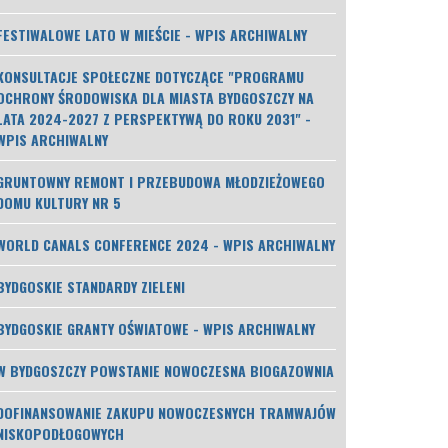
FESTIWALOWE LATO W MIEŚCIE - WPIS ARCHIWALNY
KONSULTACJE SPOŁECZNE DOTYCZĄCE "PROGRAMU
OCHRONY ŚRODOWISKA DLA MIASTA BYDGOSZCZY NA
LATA 2024-2027 Z PERSPEKTYWĄ DO ROKU 2031" -
WPIS ARCHIWALNY
GRUNTOWNY REMONT I PRZEBUDOWA MŁODZIEŻOWEGO
DOMU KULTURY NR 5
WORLD CANALS CONFERENCE 2024 - WPIS ARCHIWALNY
BYDGOSKIE STANDARDY ZIELENI
BYDGOSKIE GRANTY OŚWIATOWE - WPIS ARCHIWALNY
W BYDGOSZCZY POWSTANIE NOWOCZESNA BIOGAZOWNIA
DOFINANSOWANIE ZAKUPU NOWOCZESNYCH TRAMWAJÓW
NISKOPODŁOGOWYCH