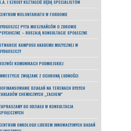
S.A. I SZKOŁY KSZTAŁCIĆ BĘDĄ SPECJALISTÓW
CENTRUM WOLONTARIATU W FORDONIE
BYDGOSZCZ PYTA MIESZKAŃCÓW O ZDROWIE
PSYCHICZNE – RUSZAJĄ KONSULTACJE SPOŁECZNE
OTWARCIE KAMPUSU AKADEMII MUZYCZNEJ W
BYDGOSZCZY
ROZWÓJ KOMUNIKACJI PODMIEJSKIEJ
INWESTYCJE ZWIĄZANE Z OCHRONĄ LUDNOŚCI
DOFINANSOWANIE DZIAŁAŃ NA TERENACH BYŁYCH
ZAKŁADÓW CHEMICZNYCH „ZACHEM”
ZAPRASZAMY DO UDZIAŁU W KONSULTACJA
SPOŁECZNYCH
CENTRUM ONKOLOGII LIDEREM INNOWACYJNYCH BADAŃ
KLINICZNYCH