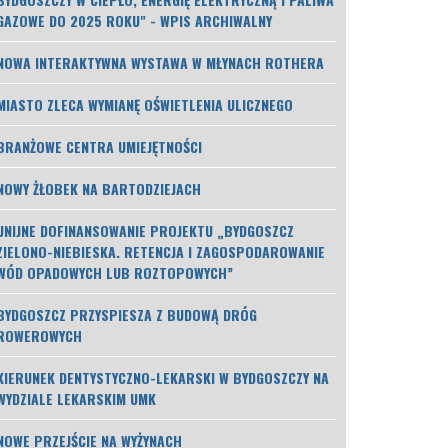
GAZOWE DO 2025 ROKU" - WPIS ARCHIWALNY
NOWA INTERAKTYWNA WYSTAWA W MŁYNACH ROTHERA
MIASTO ZLECA WYMIANĘ OŚWIETLENIA ULICZNEGO
BRANŻOWE CENTRA UMIEJĘTNOŚCI
NOWY ŻŁOBEK NA BARTODZIEJACH
UNIJNE DOFINANSOWANIE PROJEKTU „BYDGOSZCZ
ZIELONO-NIEBIESKA. RETENCJA I ZAGOSPODAROWANIE
WÓD OPADOWYCH LUB ROZTOPOWYCH”
BYDGOSZCZ PRZYSPIESZA Z BUDOWĄ DRÓG
ROWEROWYCH
KIERUNEK DENTYSTYCZNO-LEKARSKI W BYDGOSZCZY NA
WYDZIALE LEKARSKIM UMK
NOWE PRZEJŚCIE NA WYŻYNACH