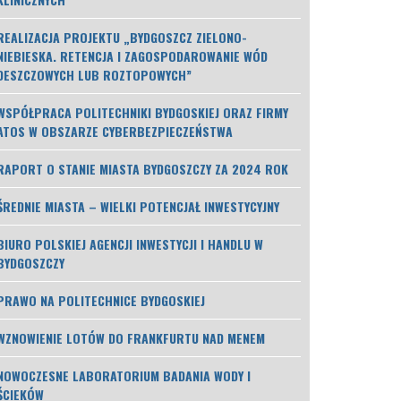
REALIZACJA PROJEKTU „BYDGOSZCZ ZIELONO-
NIEBIESKA. RETENCJA I ZAGOSPODAROWANIE WÓD
DESZCZOWYCH LUB ROZTOPOWYCH”
WSPÓŁPRACA POLITECHNIKI BYDGOSKIEJ ORAZ FIRMY
ATOS W OBSZARZE CYBERBEZPIECZEŃSTWA
RAPORT O STANIE MIASTA BYDGOSZCZY ZA 2024 ROK
ŚREDNIE MIASTA – WIELKI POTENCJAŁ INWESTYCYJNY
BIURO POLSKIEJ AGENCJI INWESTYCJI I HANDLU W
BYDGOSZCZY
PRAWO NA POLITECHNICE BYDGOSKIEJ
WZNOWIENIE LOTÓW DO FRANKFURTU NAD MENEM
NOWOCZESNE LABORATORIUM BADANIA WODY I
ŚCIEKÓW