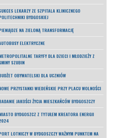
SUKCES LEKARZY ZE SZPITALA KLINICZNEGO
POLITECHNIKI BYDGOSKIEJ
PIENIĄDZE NA ZIELONĄ TRANSFORMACJĘ
AUTOBUSY ELEKTRYCZNE
METROPOLITALNE TARYFY DLA DZIECI I MŁODZIEŻY Z
GMINY SZUBIN
BUDŻET OBYWATELSKI DLA UCZNIÓW
NOWE PRZYSTANKI WIEDEŃSKIE PRZY PLACU WOLNOŚCI
BADANIE JAKOŚCI ŻYCIA MIESZKAŃCÓW BYDGOSZCZY
MIASTO BYDGOSZCZ Z TYTUŁEM KREATORA ENERGII
2024
PORT LOTNICZY W BYDGOSZCZY WAŻNYM PUNKTEM NA