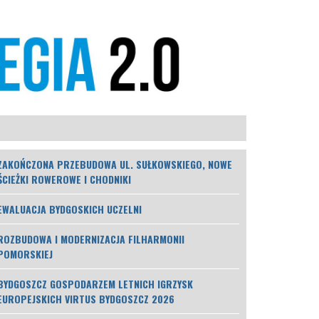
ZAKOŃCZONA PRZEBUDOWA UL. SUŁKOWSKIEGO, NOWE
ŚCIEŻKI ROWEROWE I CHODNIKI
EWALUACJA BYDGOSKICH UCZELNI
ROZBUDOWA I MODERNIZACJA FILHARMONII
POMORSKIEJ
BYDGOSZCZ GOSPODARZEM LETNICH IGRZYSK
EUROPEJSKICH VIRTUS BYDGOSZCZ 2026