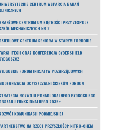
UNIWERSYTECKIE CENTRUM WSPARCIA BADAŃ
KLINICZNYCH
BRANŻOWE CENTRUM UMIEJĘTNOŚCI PRZY ZESPOLE
SZKÓŁ MECHANICZNYCH NR 2
OSIEDLOWE CENTRUM SENIORA W STARYM FORDONIE
TARGI ITECH ORAZ KONFERENCJA CYBERSHIELD
BYDGOSZCZ
BYDGOSKIE FORUM INICJATYW POZARZĄDOWYCH
MODERNIZACJA OCZYSZCZALNI ŚCIEKÓW FORDON
STRATEGIA ROZWOJU PONADLOKALNEGO BYDGOSKIEGO
OBSZARU FUNKCJONALNEGO 2035+
ROZWÓJ KOMUNIKACJI PODMIEJSKIEJ
PARTNERSTWO NA RZECZ PRZYSZŁOŚCI: NITRO-CHEM