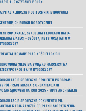
MAPIE TURYSTYCZNEJ POLSKI
SZPITAL KLINICZNY POLITECHNIKI BYDGOSKIEJ
CENTRUM CHIRURGII ROBOTYCZNEJ
CENTRUM ANALIZ, SZKOLENIA I EDUKACJI NATO-
UKRAINA (JATEC) - SZÓSTĄ INSTYTUCJĄ NATO W
BYDGOSZCZY
ZREWITALIZOWANY PLAC KOŚCIELECKICH
ODNOWIONA SIEDZIBA ZWIĄZKU HARCERSTWA
RZECZYPOSPOLITEJ W BYDGOSZCZY
KONSULTACJE SPOŁECZNE PROJEKTU PROGRAMU
WSPÓŁPRACY MIASTA Z ORGANIZACJAMI
POZARZĄDOWYMI NA ROK 2025 - WPIS ARCHIWALNY
KONSULTACJE SPOŁECZNE DOKUMENTU PN.
"AKTUALIZACJA ZAŁOŻEŃ DO PLANU ZAOPATRZENIA
BYDGOSZCZY W CIEPŁO, ENERGIĘ ELEKTRYCZNĄ I PALIWA