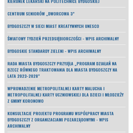
KIERUNEK LEKARSKI NA POLITECHNICE BYDGOSKIEJ
CENTRUM SENIORÓW „DWORCOWA 3”
BYDGOSZCZY W SIECI MIAST KREATYWNYCH UNESCO
ŚWIATOWY TYDZIEŃ PRZEDSIĘBIORCZOŚCI - WPIS ARCHIWALNY
BYDGOSKIE STANDARDY ZIELENI - WPIS ARCHIWALNY
RADA MIASTA BYDGOSZCZY PRZYJĘŁA „PROGRAM DZIAŁAŃ NA
RZECZ RÓWNEGO TRAKTOWANIA DLA MIASTA BYDGOSZCZY NA
LATA 2023-2028”
WPROWADZENIE METROPOLITALNEJ KARTY MALUCHA I
METROPOLITALNEJ KARTY UCZNIOWSKIEJ DLA DZIECI I MŁODZIEŻY
Z GMINY KORONOWO
KONSULTACJE PROJEKTU PROGRAMU WSPÓŁPRACY MIASTA
BYDGOSZCZY Z ORGANIZACJAMI POZARZĄDOWYMI - WPIS
ARCHIWALNY