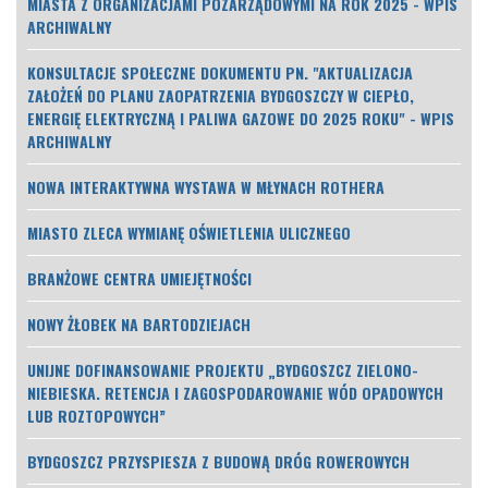
MIASTA Z ORGANIZACJAMI POZARZĄDOWYMI NA ROK 2025 - WPIS
ARCHIWALNY
KONSULTACJE SPOŁECZNE DOKUMENTU PN. "AKTUALIZACJA
ZAŁOŻEŃ DO PLANU ZAOPATRZENIA BYDGOSZCZY W CIEPŁO,
ENERGIĘ ELEKTRYCZNĄ I PALIWA GAZOWE DO 2025 ROKU" - WPIS
ARCHIWALNY
NOWA INTERAKTYWNA WYSTAWA W MŁYNACH ROTHERA
MIASTO ZLECA WYMIANĘ OŚWIETLENIA ULICZNEGO
BRANŻOWE CENTRA UMIEJĘTNOŚCI
NOWY ŻŁOBEK NA BARTODZIEJACH
UNIJNE DOFINANSOWANIE PROJEKTU „BYDGOSZCZ ZIELONO-
NIEBIESKA. RETENCJA I ZAGOSPODAROWANIE WÓD OPADOWYCH
LUB ROZTOPOWYCH”
BYDGOSZCZ PRZYSPIESZA Z BUDOWĄ DRÓG ROWEROWYCH