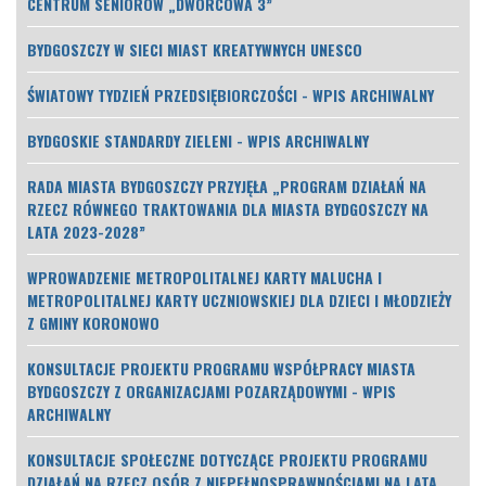
CENTRUM SENIORÓW „DWORCOWA 3”
BYDGOSZCZY W SIECI MIAST KREATYWNYCH UNESCO
ŚWIATOWY TYDZIEŃ PRZEDSIĘBIORCZOŚCI - WPIS ARCHIWALNY
BYDGOSKIE STANDARDY ZIELENI - WPIS ARCHIWALNY
RADA MIASTA BYDGOSZCZY PRZYJĘŁA „PROGRAM DZIAŁAŃ NA
RZECZ RÓWNEGO TRAKTOWANIA DLA MIASTA BYDGOSZCZY NA
LATA 2023-2028”
WPROWADZENIE METROPOLITALNEJ KARTY MALUCHA I
METROPOLITALNEJ KARTY UCZNIOWSKIEJ DLA DZIECI I MŁODZIEŻY
Z GMINY KORONOWO
KONSULTACJE PROJEKTU PROGRAMU WSPÓŁPRACY MIASTA
BYDGOSZCZY Z ORGANIZACJAMI POZARZĄDOWYMI - WPIS
ARCHIWALNY
KONSULTACJE SPOŁECZNE DOTYCZĄCE PROJEKTU PROGRAMU
DZIAŁAŃ NA RZECZ OSÓB Z NIEPEŁNOSPRAWNOŚCIAMI NA LATA