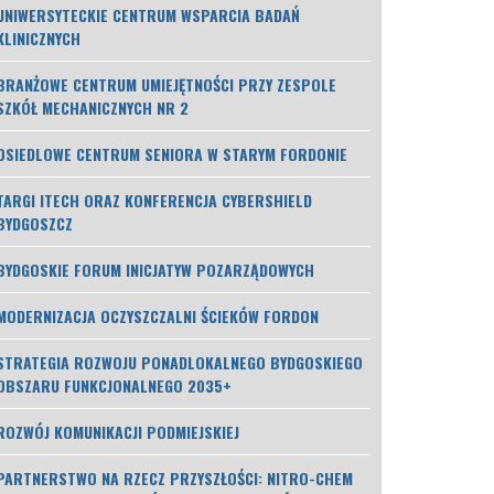
UNIWERSYTECKIE CENTRUM WSPARCIA BADAŃ
KLINICZNYCH
BRANŻOWE CENTRUM UMIEJĘTNOŚCI PRZY ZESPOLE
SZKÓŁ MECHANICZNYCH NR 2
OSIEDLOWE CENTRUM SENIORA W STARYM FORDONIE
TARGI ITECH ORAZ KONFERENCJA CYBERSHIELD
BYDGOSZCZ
BYDGOSKIE FORUM INICJATYW POZARZĄDOWYCH
MODERNIZACJA OCZYSZCZALNI ŚCIEKÓW FORDON
STRATEGIA ROZWOJU PONADLOKALNEGO BYDGOSKIEGO
OBSZARU FUNKCJONALNEGO 2035+
ROZWÓJ KOMUNIKACJI PODMIEJSKIEJ
PARTNERSTWO NA RZECZ PRZYSZŁOŚCI: NITRO-CHEM