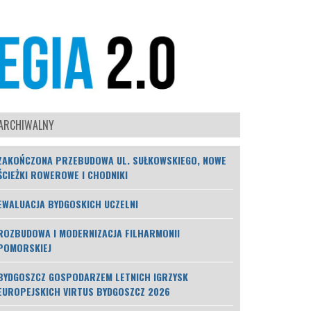
 ARCHIWALNY
ZAKOŃCZONA PRZEBUDOWA UL. SUŁKOWSKIEGO, NOWE
ŚCIEŻKI ROWEROWE I CHODNIKI
EWALUACJA BYDGOSKICH UCZELNI
ROZBUDOWA I MODERNIZACJA FILHARMONII
POMORSKIEJ
BYDGOSZCZ GOSPODARZEM LETNICH IGRZYSK
EUROPEJSKICH VIRTUS BYDGOSZCZ 2026