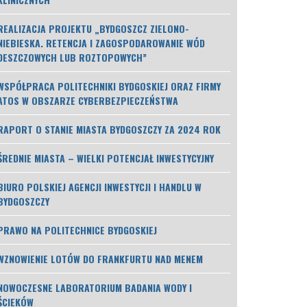
REALIZACJA PROJEKTU „BYDGOSZCZ ZIELONO-
NIEBIESKA. RETENCJA I ZAGOSPODAROWANIE WÓD
DESZCZOWYCH LUB ROZTOPOWYCH”
WSPÓŁPRACA POLITECHNIKI BYDGOSKIEJ ORAZ FIRMY
ATOS W OBSZARZE CYBERBEZPIECZEŃSTWA
RAPORT O STANIE MIASTA BYDGOSZCZY ZA 2024 ROK
ŚREDNIE MIASTA – WIELKI POTENCJAŁ INWESTYCYJNY
BIURO POLSKIEJ AGENCJI INWESTYCJI I HANDLU W
BYDGOSZCZY
PRAWO NA POLITECHNICE BYDGOSKIEJ
WZNOWIENIE LOTÓW DO FRANKFURTU NAD MENEM
NOWOCZESNE LABORATORIUM BADANIA WODY I
ŚCIEKÓW