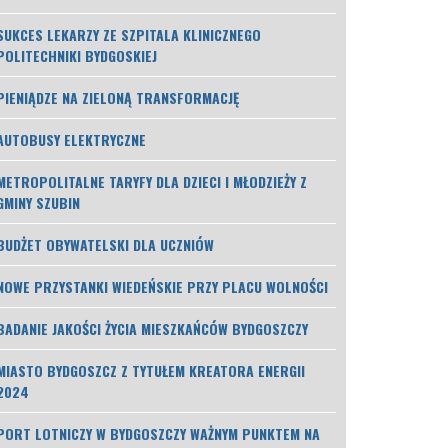
SUKCES LEKARZY ZE SZPITALA KLINICZNEGO
POLITECHNIKI BYDGOSKIEJ
PIENIĄDZE NA ZIELONĄ TRANSFORMACJĘ
AUTOBUSY ELEKTRYCZNE
METROPOLITALNE TARYFY DLA DZIECI I MŁODZIEŻY Z
GMINY SZUBIN
BUDŻET OBYWATELSKI DLA UCZNIÓW
NOWE PRZYSTANKI WIEDEŃSKIE PRZY PLACU WOLNOŚCI
BADANIE JAKOŚCI ŻYCIA MIESZKAŃCÓW BYDGOSZCZY
MIASTO BYDGOSZCZ Z TYTUŁEM KREATORA ENERGII
2024
PORT LOTNICZY W BYDGOSZCZY WAŻNYM PUNKTEM NA