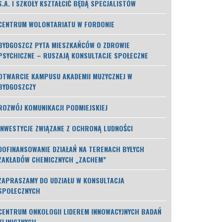
S.A. I SZKOŁY KSZTAŁCIĆ BĘDĄ SPECJALISTÓW
CENTRUM WOLONTARIATU W FORDONIE
BYDGOSZCZ PYTA MIESZKAŃCÓW O ZDROWIE
PSYCHICZNE – RUSZAJĄ KONSULTACJE SPOŁECZNE
OTWARCIE KAMPUSU AKADEMII MUZYCZNEJ W
BYDGOSZCZY
ROZWÓJ KOMUNIKACJI PODMIEJSKIEJ
INWESTYCJE ZWIĄZANE Z OCHRONĄ LUDNOŚCI
DOFINANSOWANIE DZIAŁAŃ NA TERENACH BYŁYCH
ZAKŁADÓW CHEMICZNYCH „ZACHEM”
ZAPRASZAMY DO UDZIAŁU W KONSULTACJA
SPOŁECZNYCH
CENTRUM ONKOLOGII LIDEREM INNOWACYJNYCH BADAŃ
KLINICZNYCH