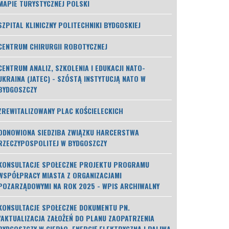
MAPIE TURYSTYCZNEJ POLSKI
SZPITAL KLINICZNY POLITECHNIKI BYDGOSKIEJ
CENTRUM CHIRURGII ROBOTYCZNEJ
CENTRUM ANALIZ, SZKOLENIA I EDUKACJI NATO-
UKRAINA (JATEC) - SZÓSTĄ INSTYTUCJĄ NATO W
BYDGOSZCZY
ZREWITALIZOWANY PLAC KOŚCIELECKICH
ODNOWIONA SIEDZIBA ZWIĄZKU HARCERSTWA
RZECZYPOSPOLITEJ W BYDGOSZCZY
KONSULTACJE SPOŁECZNE PROJEKTU PROGRAMU
WSPÓŁPRACY MIASTA Z ORGANIZACJAMI
POZARZĄDOWYMI NA ROK 2025 - WPIS ARCHIWALNY
KONSULTACJE SPOŁECZNE DOKUMENTU PN.
"AKTUALIZACJA ZAŁOŻEŃ DO PLANU ZAOPATRZENIA
BYDGOSZCZY W CIEPŁO, ENERGIĘ ELEKTRYCZNĄ I PALIWA