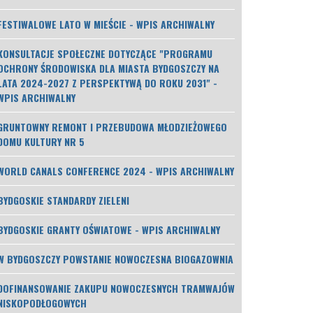
FESTIWALOWE LATO W MIEŚCIE - WPIS ARCHIWALNY
KONSULTACJE SPOŁECZNE DOTYCZĄCE "PROGRAMU
OCHRONY ŚRODOWISKA DLA MIASTA BYDGOSZCZY NA
LATA 2024-2027 Z PERSPEKTYWĄ DO ROKU 2031" -
WPIS ARCHIWALNY
GRUNTOWNY REMONT I PRZEBUDOWA MŁODZIEŻOWEGO
DOMU KULTURY NR 5
WORLD CANALS CONFERENCE 2024 - WPIS ARCHIWALNY
BYDGOSKIE STANDARDY ZIELENI
BYDGOSKIE GRANTY OŚWIATOWE - WPIS ARCHIWALNY
W BYDGOSZCZY POWSTANIE NOWOCZESNA BIOGAZOWNIA
DOFINANSOWANIE ZAKUPU NOWOCZESNYCH TRAMWAJÓW
NISKOPODŁOGOWYCH