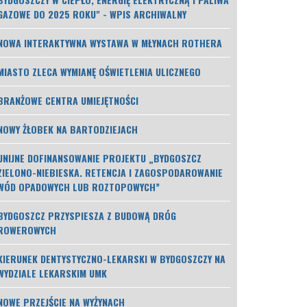
GAZOWE DO 2025 ROKU" - WPIS ARCHIWALNY
NOWA INTERAKTYWNA WYSTAWA W MŁYNACH ROTHERA
MIASTO ZLECA WYMIANĘ OŚWIETLENIA ULICZNEGO
BRANŻOWE CENTRA UMIEJĘTNOŚCI
NOWY ŻŁOBEK NA BARTODZIEJACH
UNIJNE DOFINANSOWANIE PROJEKTU „BYDGOSZCZ
ZIELONO-NIEBIESKA. RETENCJA I ZAGOSPODAROWANIE
WÓD OPADOWYCH LUB ROZTOPOWYCH”
BYDGOSZCZ PRZYSPIESZA Z BUDOWĄ DRÓG
ROWEROWYCH
KIERUNEK DENTYSTYCZNO-LEKARSKI W BYDGOSZCZY NA
WYDZIALE LEKARSKIM UMK
NOWE PRZEJŚCIE NA WYŻYNACH