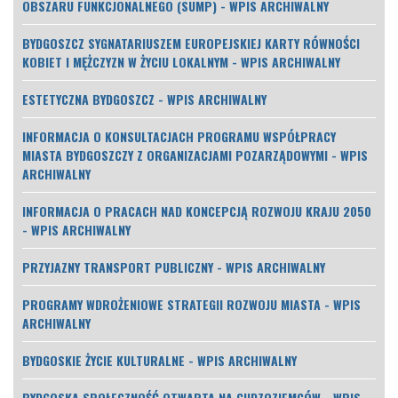
OBSZARU FUNKCJONALNEGO (SUMP) - WPIS ARCHIWALNY
BYDGOSZCZ SYGNATARIUSZEM EUROPEJSKIEJ KARTY RÓWNOŚCI
KOBIET I MĘŻCZYZN W ŻYCIU LOKALNYM - WPIS ARCHIWALNY
ESTETYCZNA BYDGOSZCZ - WPIS ARCHIWALNY
INFORMACJA O KONSULTACJACH PROGRAMU WSPÓŁPRACY
MIASTA BYDGOSZCZY Z ORGANIZACJAMI POZARZĄDOWYMI - WPIS
ARCHIWALNY
INFORMACJA O PRACACH NAD KONCEPCJĄ ROZWOJU KRAJU 2050
- WPIS ARCHIWALNY
PRZYJAZNY TRANSPORT PUBLICZNY - WPIS ARCHIWALNY
PROGRAMY WDROŻENIOWE STRATEGII ROZWOJU MIASTA - WPIS
ARCHIWALNY
BYDGOSKIE ŻYCIE KULTURALNE - WPIS ARCHIWALNY
BYDGOSKA SPOŁECZNOŚĆ OTWARTA NA CUDZOZIEMCÓW - WPIS