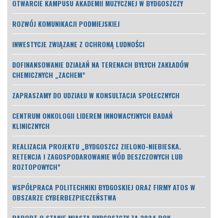
OTWARCIE KAMPUSU AKADEMII MUZYCZNEJ W BYDGOSZCZY
ROZWÓJ KOMUNIKACJI PODMIEJSKIEJ
INWESTYCJE ZWIĄZANE Z OCHRONĄ LUDNOŚCI
DOFINANSOWANIE DZIAŁAŃ NA TERENACH BYŁYCH ZAKŁADÓW
CHEMICZNYCH „ZACHEM”
ZAPRASZAMY DO UDZIAŁU W KONSULTACJA SPOŁECZNYCH
CENTRUM ONKOLOGII LIDEREM INNOWACYJNYCH BADAŃ
KLINICZNYCH
REALIZACJA PROJEKTU „BYDGOSZCZ ZIELONO-NIEBIESKA.
RETENCJA I ZAGOSPODAROWANIE WÓD DESZCZOWYCH LUB
ROZTOPOWYCH”
WSPÓŁPRACA POLITECHNIKI BYDGOSKIEJ ORAZ FIRMY ATOS W
OBSZARZE CYBERBEZPIECZEŃSTWA
RAPORT O STANIE MIASTA BYDGOSZCZY ZA 2024 ROK