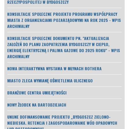
RZECZYPOSPOLITEJ W BYDGOSZCZY
KONSULTACJE SPOŁECZNE PROJEKTU PROGRAMU WSPÓŁPRACY
MIASTA Z ORGANIZACJAMI POZARZĄDOWYMI NA ROK 2025 - WPIS
ARCHIWALNY
KONSULTACJE SPOŁECZNE DOKUMENTU PN. "AKTUALIZACJA
ZAŁOŻEŃ DO PLANU ZAOPATRZENIA BYDGOSZCZY W CIEPŁO,
ENERGIĘ ELEKTRYCZNĄ I PALIWA GAZOWE DO 2025 ROKU" - WPIS
ARCHIWALNY
NOWA INTERAKTYWNA WYSTAWA W MŁYNACH ROTHERA
MIASTO ZLECA WYMIANĘ OŚWIETLENIA ULICZNEGO
BRANŻOWE CENTRA UMIEJĘTNOŚCI
NOWY ŻŁOBEK NA BARTODZIEJACH
UNIJNE DOFINANSOWANIE PROJEKTU „BYDGOSZCZ ZIELONO-
NIEBIESKA. RETENCJA I ZAGOSPODAROWANIE WÓD OPADOWYCH
LUB ROZTOPOWYCH”