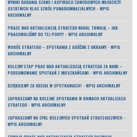
WYNIKI BADANIA SZANS I ASPIRACJI ZAWODOWYCH MŁODZIEŻY
OSTATNICH KLAS SZKÓŁ PONADGIMNAZJALNYCH - WPIS
ARCHIWALNY
PRACE NAD AKTUALIZACJĄ STRATEGII NADAL TRWAJĄ – JAK
PRACOWALIŚMY DO TEJ PORY? - WPIS ARCHIWALNY
WOKÓŁ STRATEGII – SPOTKANIA Z GOŚĆMI Z UKRAINY - WPIS
ARCHIWALNY
KOLEJNY ETAP PRAC NAD AKTUALIZACJĄ STRATEGII ZA NAMI –
PODSUMOWANIE SPOTKAŃ Z MIESZKAŃCAMI - WPIS ARCHIWALNY
DZIĘKUJEMY ZA UDZIAŁ W SPOTKANIACH! - WPIS ARCHIWALNY
ZAPRASZAMY NA KOLEJNE SPOTKANIA W RAMACH AKTUALIZACJI
STRATEGII - WPIS ARCHIWALNY
ZAPRASZAMY NA CYKL KOLEJNYCH SPOTKAŃ STRATEGICZNYCH -
WPIS ARCHIWALNY
TRWAJĄ PRACE NAD AKTUALIZACJĄ STRATEGII ROZWOJU