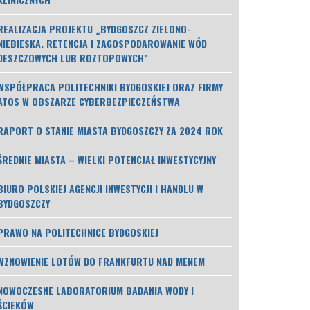
REALIZACJA PROJEKTU „BYDGOSZCZ ZIELONO-
NIEBIESKA. RETENCJA I ZAGOSPODAROWANIE WÓD
DESZCZOWYCH LUB ROZTOPOWYCH”
WSPÓŁPRACA POLITECHNIKI BYDGOSKIEJ ORAZ FIRMY
ATOS W OBSZARZE CYBERBEZPIECZEŃSTWA
RAPORT O STANIE MIASTA BYDGOSZCZY ZA 2024 ROK
ŚREDNIE MIASTA – WIELKI POTENCJAŁ INWESTYCYJNY
BIURO POLSKIEJ AGENCJI INWESTYCJI I HANDLU W
BYDGOSZCZY
PRAWO NA POLITECHNICE BYDGOSKIEJ
WZNOWIENIE LOTÓW DO FRANKFURTU NAD MENEM
NOWOCZESNE LABORATORIUM BADANIA WODY I
ŚCIEKÓW