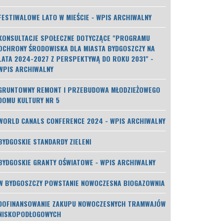
FESTIWALOWE LATO W MIEŚCIE - WPIS ARCHIWALNY
KONSULTACJE SPOŁECZNE DOTYCZĄCE "PROGRAMU
OCHRONY ŚRODOWISKA DLA MIASTA BYDGOSZCZY NA
LATA 2024-2027 Z PERSPEKTYWĄ DO ROKU 2031" -
WPIS ARCHIWALNY
GRUNTOWNY REMONT I PRZEBUDOWA MŁODZIEŻOWEGO
DOMU KULTURY NR 5
WORLD CANALS CONFERENCE 2024 - WPIS ARCHIWALNY
BYDGOSKIE STANDARDY ZIELENI
BYDGOSKIE GRANTY OŚWIATOWE - WPIS ARCHIWALNY
W BYDGOSZCZY POWSTANIE NOWOCZESNA BIOGAZOWNIA
DOFINANSOWANIE ZAKUPU NOWOCZESNYCH TRAMWAJÓW
NISKOPODŁOGOWYCH