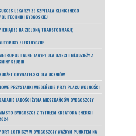
SUKCES LEKARZY ZE SZPITALA KLINICZNEGO
POLITECHNIKI BYDGOSKIEJ
PIENIĄDZE NA ZIELONĄ TRANSFORMACJĘ
AUTOBUSY ELEKTRYCZNE
METROPOLITALNE TARYFY DLA DZIECI I MŁODZIEŻY Z
GMINY SZUBIN
BUDŻET OBYWATELSKI DLA UCZNIÓW
NOWE PRZYSTANKI WIEDEŃSKIE PRZY PLACU WOLNOŚCI
BADANIE JAKOŚCI ŻYCIA MIESZKAŃCÓW BYDGOSZCZY
MIASTO BYDGOSZCZ Z TYTUŁEM KREATORA ENERGII
2024
PORT LOTNICZY W BYDGOSZCZY WAŻNYM PUNKTEM NA