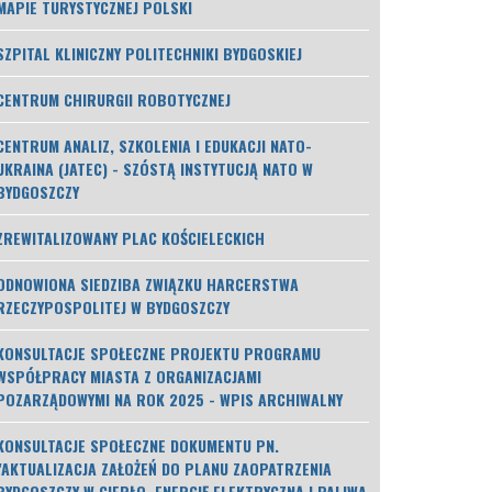
MAPIE TURYSTYCZNEJ POLSKI
SZPITAL KLINICZNY POLITECHNIKI BYDGOSKIEJ
CENTRUM CHIRURGII ROBOTYCZNEJ
CENTRUM ANALIZ, SZKOLENIA I EDUKACJI NATO-
UKRAINA (JATEC) - SZÓSTĄ INSTYTUCJĄ NATO W
BYDGOSZCZY
ZREWITALIZOWANY PLAC KOŚCIELECKICH
ODNOWIONA SIEDZIBA ZWIĄZKU HARCERSTWA
RZECZYPOSPOLITEJ W BYDGOSZCZY
KONSULTACJE SPOŁECZNE PROJEKTU PROGRAMU
WSPÓŁPRACY MIASTA Z ORGANIZACJAMI
POZARZĄDOWYMI NA ROK 2025 - WPIS ARCHIWALNY
KONSULTACJE SPOŁECZNE DOKUMENTU PN.
"AKTUALIZACJA ZAŁOŻEŃ DO PLANU ZAOPATRZENIA
BYDGOSZCZY W CIEPŁO, ENERGIĘ ELEKTRYCZNĄ I PALIWA