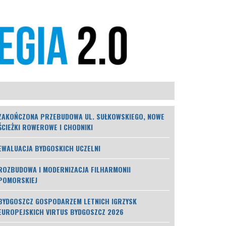
ZAKOŃCZONA PRZEBUDOWA UL. SUŁKOWSKIEGO, NOWE
ŚCIEŻKI ROWEROWE I CHODNIKI
EWALUACJA BYDGOSKICH UCZELNI
ROZBUDOWA I MODERNIZACJA FILHARMONII
POMORSKIEJ
BYDGOSZCZ GOSPODARZEM LETNICH IGRZYSK
EUROPEJSKICH VIRTUS BYDGOSZCZ 2026