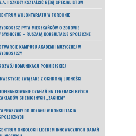
S.A. I SZKOŁY KSZTAŁCIĆ BĘDĄ SPECJALISTÓW
CENTRUM WOLONTARIATU W FORDONIE
BYDGOSZCZ PYTA MIESZKAŃCÓW O ZDROWIE
PSYCHICZNE – RUSZAJĄ KONSULTACJE SPOŁECZNE
OTWARCIE KAMPUSU AKADEMII MUZYCZNEJ W
BYDGOSZCZY
ROZWÓJ KOMUNIKACJI PODMIEJSKIEJ
INWESTYCJE ZWIĄZANE Z OCHRONĄ LUDNOŚCI
DOFINANSOWANIE DZIAŁAŃ NA TERENACH BYŁYCH
ZAKŁADÓW CHEMICZNYCH „ZACHEM”
ZAPRASZAMY DO UDZIAŁU W KONSULTACJA
SPOŁECZNYCH
CENTRUM ONKOLOGII LIDEREM INNOWACYJNYCH BADAŃ
KLINICZNYCH