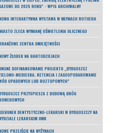
GAZOWE DO 2025 ROKU" - WPIS ARCHIWALNY
NOWA INTERAKTYWNA WYSTAWA W MŁYNACH ROTHERA
MIASTO ZLECA WYMIANĘ OŚWIETLENIA ULICZNEGO
BRANŻOWE CENTRA UMIEJĘTNOŚCI
NOWY ŻŁOBEK NA BARTODZIEJACH
UNIJNE DOFINANSOWANIE PROJEKTU „BYDGOSZCZ
ZIELONO-NIEBIESKA. RETENCJA I ZAGOSPODAROWANIE
WÓD OPADOWYCH LUB ROZTOPOWYCH”
BYDGOSZCZ PRZYSPIESZA Z BUDOWĄ DRÓG
ROWEROWYCH
KIERUNEK DENTYSTYCZNO-LEKARSKI W BYDGOSZCZY NA
WYDZIALE LEKARSKIM UMK
NOWE PRZEJŚCIE NA WYŻYNACH