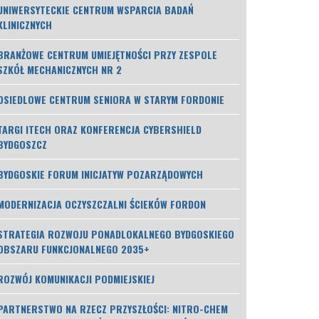
UNIWERSYTECKIE CENTRUM WSPARCIA BADAŃ
KLINICZNYCH
BRANŻOWE CENTRUM UMIEJĘTNOŚCI PRZY ZESPOLE
SZKÓŁ MECHANICZNYCH NR 2
OSIEDLOWE CENTRUM SENIORA W STARYM FORDONIE
TARGI ITECH ORAZ KONFERENCJA CYBERSHIELD
BYDGOSZCZ
BYDGOSKIE FORUM INICJATYW POZARZĄDOWYCH
MODERNIZACJA OCZYSZCZALNI ŚCIEKÓW FORDON
STRATEGIA ROZWOJU PONADLOKALNEGO BYDGOSKIEGO
OBSZARU FUNKCJONALNEGO 2035+
ROZWÓJ KOMUNIKACJI PODMIEJSKIEJ
PARTNERSTWO NA RZECZ PRZYSZŁOŚCI: NITRO-CHEM