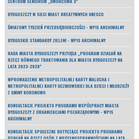
CENTRUM SENIORÓW „DWORCOWA 3”
BYDGOSZCZY W SIECI MIAST KREATYWNYCH UNESCO
ŚWIATOWY TYDZIEŃ PRZEDSIĘBIORCZOŚCI - WPIS ARCHIWALNY
BYDGOSKIE STANDARDY ZIELENI - WPIS ARCHIWALNY
RADA MIASTA BYDGOSZCZY PRZYJĘŁA „PROGRAM DZIAŁAŃ NA
RZECZ RÓWNEGO TRAKTOWANIA DLA MIASTA BYDGOSZCZY NA
LATA 2023-2028”
WPROWADZENIE METROPOLITALNEJ KARTY MALUCHA I
METROPOLITALNEJ KARTY UCZNIOWSKIEJ DLA DZIECI I MŁODZIEŻY
Z GMINY KORONOWO
KONSULTACJE PROJEKTU PROGRAMU WSPÓŁPRACY MIASTA
BYDGOSZCZY Z ORGANIZACJAMI POZARZĄDOWYMI - WPIS
ARCHIWALNY
KONSULTACJE SPOŁECZNE DOTYCZĄCE PROJEKTU PROGRAMU
DZIAŁAŃ NA RZECZ OSÓB Z NIEPEŁNOSPRAWNOŚCIAMI NA LATA