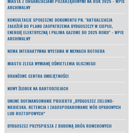
MIASTA Z ORGANIZACJAMI POZARZĄDOWYMI NA ROK 2025 - WPIS
ARCHIWALNY
KONSULTACJE SPOŁECZNE DOKUMENTU PN. "AKTUALIZACJA
ZAŁOŻEŃ DO PLANU ZAOPATRZENIA BYDGOSZCZY W CIEPŁO,
ENERGIĘ ELEKTRYCZNĄ I PALIWA GAZOWE DO 2025 ROKU" - WPIS
ARCHIWALNY
NOWA INTERAKTYWNA WYSTAWA W MŁYNACH ROTHERA
MIASTO ZLECA WYMIANĘ OŚWIETLENIA ULICZNEGO
BRANŻOWE CENTRA UMIEJĘTNOŚCI
NOWY ŻŁOBEK NA BARTODZIEJACH
UNIJNE DOFINANSOWANIE PROJEKTU „BYDGOSZCZ ZIELONO-
NIEBIESKA. RETENCJA I ZAGOSPODAROWANIE WÓD OPADOWYCH
LUB ROZTOPOWYCH”
BYDGOSZCZ PRZYSPIESZA Z BUDOWĄ DRÓG ROWEROWYCH